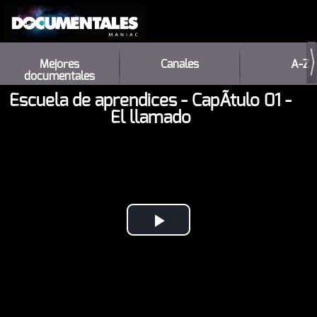
Mejores
Canales
A-Z
documentales
Escuela de aprendices - CapÃ­tulo 01 -
El llamado
Play
Video