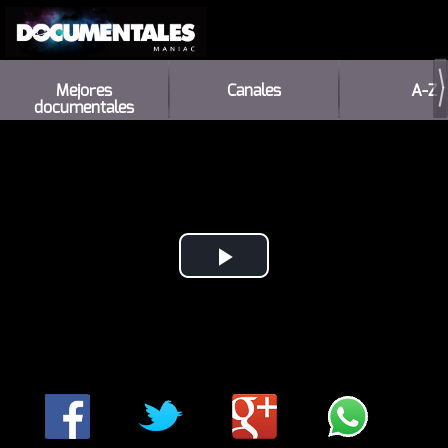
Mejores
Canales
A-Z
documentales
Play
Video