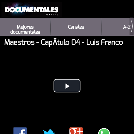
Mejores
Canales
A-Z
documentales
Maestros - CapÃ­tulo 04 - Luis Franco
Play
Video