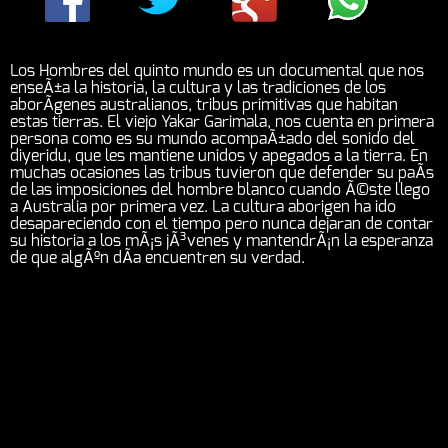
Los Hombres del quinto mundo es un documental que nos
enseÃ±a la historia, la cultura y las tradiciones de los
aborÃ­genes australianos, tribus primitivas que habitan
estas tierras. El viejo Yakar Garimala, nos cuenta en primera
persona como es su mundo acompaÃ±ado del sonido del
diyeridu, que les mantiene unidos y apegados a la tierra. En
muchas ocasiones las tribus tuvieron que defender su paÃ­s
de las imposiciones del hombre blanco cuando Ã©ste llego
a Australia por primera vez. La cultura aborigen ha ido
desapareciendo con el tiempo pero nunca dejaran de contar
su historia a los mÃ¡s jÃ³venes y mantendrÃ¡n la esperanza
de que algÃºn dÃ­a encuentren su verdad.